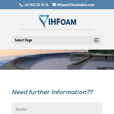
+34 942 20 16 16
ihfoam@ihcantabria.com
Select Page
Need further Information??